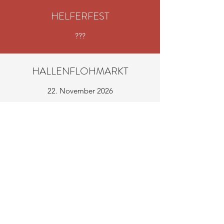
HELFERFEST
???
HALLENFLOHMARKT
22. November 2026
WEIHNACHTSFEIER
???
Zucht-, Reit-, und
Fahrverein Mettingen
e.V.